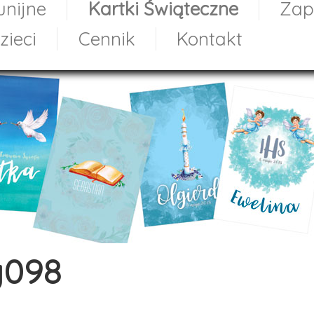
nijne
Kartki Świąteczne
Zap
zieci
Cennik
Kontakt
g098