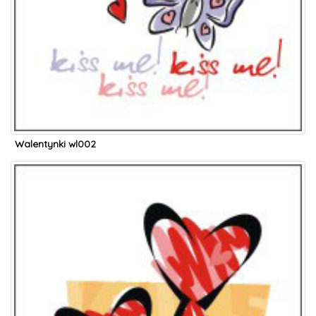
Walentynki wl002