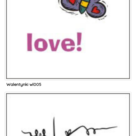
Walentynki wl005